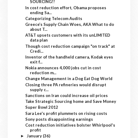
SOURCING!!
In cost reduction effort, Obama proposes
ending Sa...
Categorizing Telecom Audits
Greece’s Supply Chain Woes, AKA What to do
about T...
AT&T upsets customers with its unLIMITED
data plan
Though cost reduction campaign "on track" at
Credi...
Inventor of the handheld camera, Kodak eyes
exit f...
Nokia announces 4,000 jobs cut in cost
reduction m...
Change Management in a Dog Eat Dog World
Closing three PA refineries would disrupt
supply c...
Sanctions on Iran could increase oil prices
Take Strategic Sourcing home and Save Money
Super Bowl 2012
Sara Lee's profit plummets on rising costs
Sony posts disappointing earnings
Cost reduction initiatives bolster Whirlpool's
profit
January
(36)
►