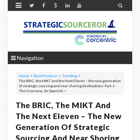


Navigation
Home
Best Practices
Trending
The BRIC, the MIKT and the Next Eleven – the new generation
of strategic sourcing and near shoring destinations: Part 1 -
The Overview. (In Spanish)
The BRIC, The MIKT And
The Next Eleven – The New
Generation Of Strategic
Sourcing And Near Shoring