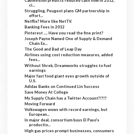
Cablevision predicts reduced cash flow in 2012,
ci...
Struggling, Peugeot plans GM partnership in
effort...
Netflix? More like NetTV.
Banking Fees in 2012
Pinterest …. Have you read the fine print?
Joseph Payne Named One of Supply & Demand
Chain Ex...
The Good and Bad of Leap Day
Airlines using cost reduction measures, added
fees...
Without Shrek, Dreamworks struggles to fuel
earnings
Major fast food giant eyes growth outside of
U.S.
Adidas Banks on Continued Lin Success
Save Money At College
My Supply Chain has a Twitter Account?!?!?
Moving Forward
Volkswagen wows with record earnings, but
European...
In major deal, consortium buys El Paso's
productio...
High gas prices prompt businesses, consumers