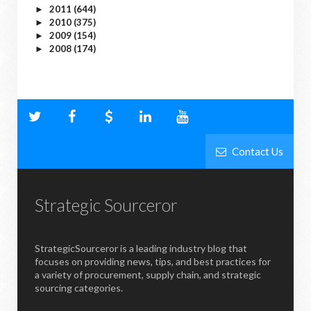
2011
(644)
►
2010
(375)
►
2009
(154)
►
2008
(174)
►
Contact Us
Strategic Sourceror
StrategicSourceror is a leading industry blog that
focuses on providing news, tips, and best practices for
a variety of procurement, supply chain, and strategic
sourcing categories.